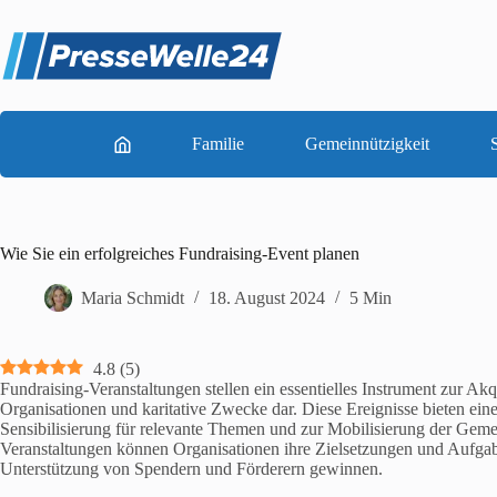
Zum
Inhalt
springen
Familie
Gemeinnützigkeit
S
Wie Sie ein erfolgreiches Fundraising-Event planen
Maria Schmidt
18. August 2024
5 Min
4.8
(
5
)
Fundraising-Veranstaltungen stellen ein essentielles Instrument zur Ak
Organisationen und karitative Zwecke dar. Diese Ereignisse bieten ein
Sensibilisierung für relevante Themen und zur Mobilisierung der Gem
Veranstaltungen können Organisationen ihre Zielsetzungen und Aufgab
Unterstützung von Spendern und Förderern gewinnen.