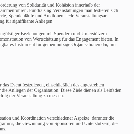
Förderung von Solidarität und Kohäsion innerhalb der
ammenführen. Fundraising-Veranstaltungen manifestieren sich
erte, Spendenläufe und Auktionen. Jede Veranstaltungsart
g für signifikante Anliegen.
angfristiger Beziehungen mit Spendern und Unterstützern
Demonstration von Wertschätzung für das Engagement bieten. In
ngbares Instrument für gemeinnützige Organisationen dar, um
r das Event festzulegen, einschließlich des angestrebten
ie Anliegen der Organisation. Diese Ziele dienen als Leitfaden
folg der Veranstaltung zu messen.
isation und Koordination verschiedener Aspekte, darunter die
ogramms, die Gewinnung von Sponsoren und Unterstützern, die
ans.