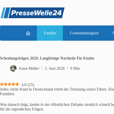
Zum
Inhalt
springen
Familie
Gemeinnützigkeit
S
Scheidungsfolgen 2026: Langfristige Nachteile Für Kinder
Anna Müller
2. Juni 2026
9 Min
4.8
(
25
)
Jedes vierte Kind in Deutschland erlebt die Trennung seiner Eltern. Da
Familien.
Was danach folgt, landet in der öffentlichen Debatte ziemlich schnell b
für die eigentlichen Folgen.