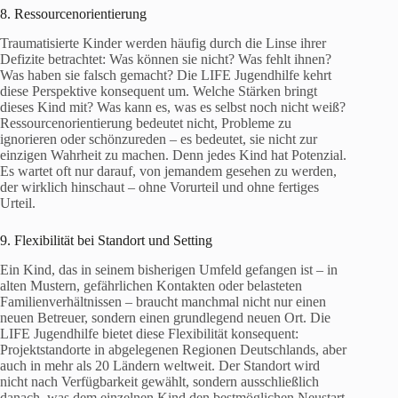
8. Ressourcenorientierung
Traumatisierte Kinder werden häufig durch die Linse ihrer
Defizite betrachtet: Was können sie nicht? Was fehlt ihnen?
Was haben sie falsch gemacht? Die LIFE Jugendhilfe kehrt
diese Perspektive konsequent um. Welche Stärken bringt
dieses Kind mit? Was kann es, was es selbst noch nicht weiß?
Ressourcenorientierung bedeutet nicht, Probleme zu
ignorieren oder schönzureden – es bedeutet, sie nicht zur
einzigen Wahrheit zu machen. Denn jedes Kind hat Potenzial.
Es wartet oft nur darauf, von jemandem gesehen zu werden,
der wirklich hinschaut – ohne Vorurteil und ohne fertiges
Urteil.
9. Flexibilität bei Standort und Setting
Ein Kind, das in seinem bisherigen Umfeld gefangen ist – in
alten Mustern, gefährlichen Kontakten oder belasteten
Familienverhältnissen – braucht manchmal nicht nur einen
neuen Betreuer, sondern einen grundlegend neuen Ort. Die
LIFE Jugendhilfe bietet diese Flexibilität konsequent:
Projektstandorte in abgelegenen Regionen Deutschlands, aber
auch in mehr als 20 Ländern weltweit. Der Standort wird
nicht nach Verfügbarkeit gewählt, sondern ausschließlich
danach, was dem einzelnen Kind den bestmöglichen Neustart