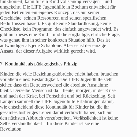
funktioniert, kann für ein Kind vollständig versagen – und
umgekehrt. Die LIFE Jugendhilfe in Bochum entwickelt für
jeden Betreuten ein eigenes Konzept, das auf seiner
Geschichte, seinen Ressourcen und seinen spezifischen
Bedürfnissen basiert. Es gibt keine Standardlösung, keine
Checkliste, kein Programm, das einfach angewendet wird. Es
gibt nur dieses eine Kind – und die sorgfältige, ehrliche Frage,
was genau ihm in seiner konkreten Situation hilft. Das ist
aufwändiger als jede Schablone. Aber es ist der einzige
Ansatz, der dieser Aufgabe wirklich gerecht wird.
7. Kontinuität als pädagogisches Prinzip
Kinder, die viele Beziehungsabbrüche erlebt haben, brauchen
vor allem eines: Beständigkeit. Die LIFE Jugendhilfe stellt
sicher, dass ein Betreuerwechsel die absolute Ausnahme
bleibt. Derselbe Mensch ist da – heute, morgen, in der Krise
und nach der Krise, bei Fortschritt und bei Rückschlag. Seit
Langem sammelt die LIFE Jugendhilfe Erfahrungen damit,
wie entscheidend diese Kontinuität für Kinder ist, die ihr
gesamtes bisheriges Leben damit verbracht haben, sich auf
den nächsten Abbruch vorzubereiten. Verlässlichkeit ist keine
Selbstverständlichkeit – für diese Kinder ist sie eine
Revolution.