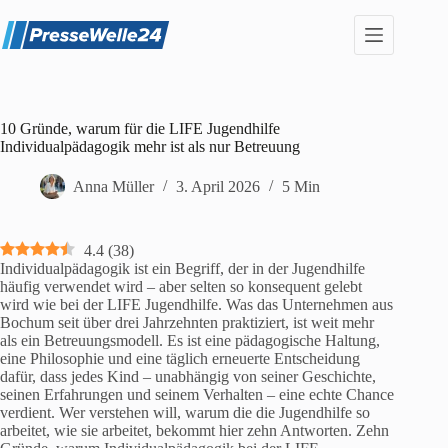
Zum
Inhalt
springen
10 Gründe, warum für die LIFE Jugendhilfe
Individualpädagogik mehr ist als nur Betreuung
Anna Müller
3. April 2026
5 Min
4.4
(
38
)
Individualpädagogik ist ein Begriff, der in der Jugendhilfe
häufig verwendet wird – aber selten so konsequent gelebt
wird wie bei der LIFE Jugendhilfe. Was das Unternehmen aus
Bochum seit über drei Jahrzehnten praktiziert, ist weit mehr
als ein Betreuungsmodell. Es ist eine pädagogische Haltung,
eine Philosophie und eine täglich erneuerte Entscheidung
dafür, dass jedes Kind – unabhängig von seiner Geschichte,
seinen Erfahrungen und seinem Verhalten – eine echte Chance
verdient. Wer verstehen will, warum die die Jugendhilfe so
arbeitet, wie sie arbeitet, bekommt hier zehn Antworten. Zehn